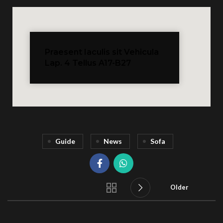
Praesent Iaculis sit Vehicula
Lap. 4 Tellus A17-B27
Guide
News
Sofa
Older