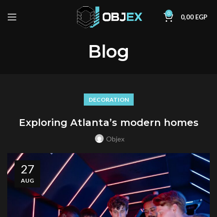
0
0,00
EGP
Blog
DECORATION
Exploring Atlanta’s modern homes
Objex
27
AUG